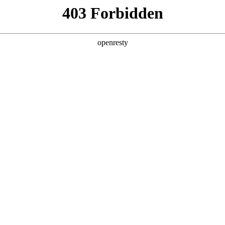
产品及服务
行业解决方案
合作伙伴
投资者关系
称“汇赢国际数码”、“我们”和“我们的”）深知隐私对您的重要性
下文简称“本政策”）。本政策阐述了汇赢国际数码如何处理您的个人数据
码在补充政策中，或者在收集数据时提供的通知中发布。
：